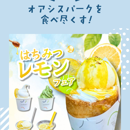
オアシスパークを
食べ尽くす
!
ふわとろたこやき等 ※8/8.9 営業
男前Kitchen
唐揚げ等 ※8/8.9 営業
リーディング
台湾かき氷等 ※8/8.9 営業
リトルアジアンエクスプレス