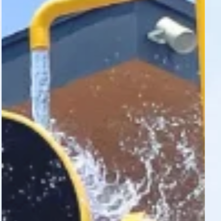
園内マップ
たのしみ方
家族で楽しもう
愛犬と遊ぼう
孫と楽しもう
恋人と楽しもう
旅行で立ち寄ろう