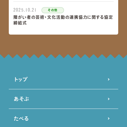
2025.10.21
その他
​障がい者の芸術・文化活動の連携協力に関する協定
締結式​
2025.10.10
おしらせ
大観覧車「オアシスホイール」の運行再開について
2025.01.14
その他
みんなの笑顔のために安全チェック！
トップ
2021.07.26
おしらせ
川島大橋 通行止めについて
あそぶ
2021.07.06
おしらせ
セアカゴケグモにご注意ください
たべる