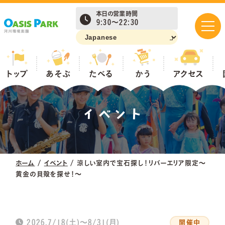
本日の営業時間
9:30～22:30
あそぶ
トップ
あそぶ
たべる
かう
アクセス
イベント
たべる
かう
ホーム
/
イベント
/
涼しい室内で宝石探し！リバーエリア限定～
黄金の貝殻を探せ！～
アクセス
2026.7/18(土)～8/31(月)
開催中