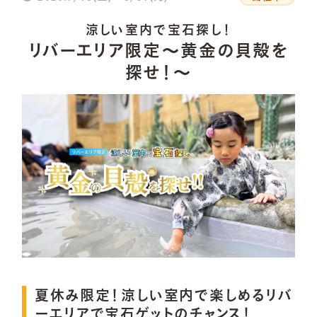
園内マップ
涼しい室内で宝石探し！
リバーエリア限定～黄金の貝殻を
探せ！～
たのしみ方
家族で楽しもう
愛犬と遊ぼう
孫と楽しもう
恋人と楽しもう
夏休み限定！涼しい室内で楽しめるリバ
旅行で立ち寄ろう
ーエリアで宝石ゲットのチャンス！