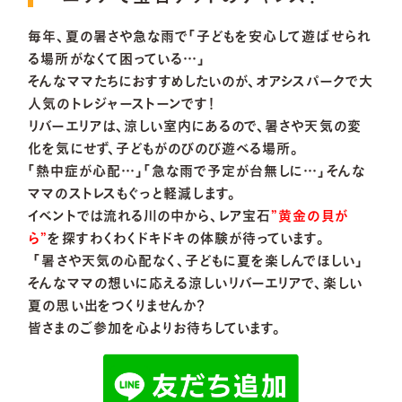
毎年、夏の暑さや急な雨で「子どもを安心して遊ばせられ
雨の日でも楽しもう
る場所がなくて困っている…」
そんなママたちにおすすめしたいのが、オアシスパークで大
人気のトレジャーストーンです！
ご利用案内
法人利用
リバーエリアは、涼しい室内にあるので、暑さや天気の変
化を気にせず、子どもがのびのび遊べる場所。
リンク集
プライバシーポリシー
「熱中症が心配…」「急な雨で予定が台無しに…」そんな
ママのストレスもぐっと軽減します。
コミュニティガイドライン
サイトマップ
イベントでは流れる川の中から、レア宝石
”黄金の貝が
ら”
を探すわくわくドキドキの体験が待っています。
「暑さや天気の心配なく、子どもに夏を楽しんでほしい」
採用情報
そんなママの想いに応える涼しいリバーエリアで、楽しい
夏の思い出をつくりませんか？
河川環境楽園ポータルサイト
皆さまのご参加を心よりお待ちしています。